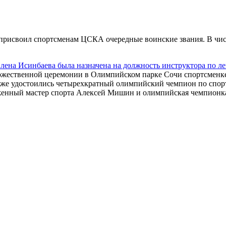
присвоил спортсменам ЦСКА очередные воинские звания. В числе
лена Исинбаева была назначена на должность инструктора по л
оржественной церемонии в Олимпийском парке Сочи спортсменке
е удостоились четырехкратный олимпийский чемпион по спорт
уженный мастер спорта Алексей Мишин и олимпийская чемпионк