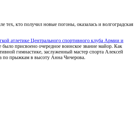
 тех, кто получил новые погоны, оказалась и волгоградская
егкой атлетике Центрального спортивного клуба Армии и
 было присвоено очередное воинское звание майор. Как
ивной гимнастике, заслуженный мастер спорта Алексей
а по прыжкам в высоту Анна Чичерова.