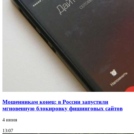
18:39
В Красноармейском районе Волгограда стартует
конкурс на ремонт моста через Волго‑Донской
судоходный канал
12:28
Фестиваль #ТриЧетыре в Волгограде пройдёт
11–13 сентября в рамках Года единства народов
России
Все новости
Мошенникам конец: в России запустили
мгновенную блокировку фишинговых сайтов
4 июня
13:07