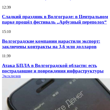
12:39
Сладкий праздник в Волгограде: в Центральном
парке прошёл фестиваль „Арбузный переполох“
15:10
Волгоградские компании нарастили экспорт:
заключены контракты на 3,6 млн долларов
11:39
Атака БПЛА в Волгоградской области: есть
пострадавшие и повреждения инфраструктуры
Эксклюзив
12:01
Волгоградские вузы в топе зарплатного
рейтинга: ВолгГТУ и ВолгГМУ вошли в топ‑15
для химической отрасли и фармацевтики