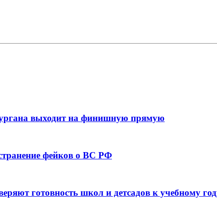
кургана выходит на финишную прямую
остранение фейков о ВС РФ
веряют готовность школ и детсадов к учебному год