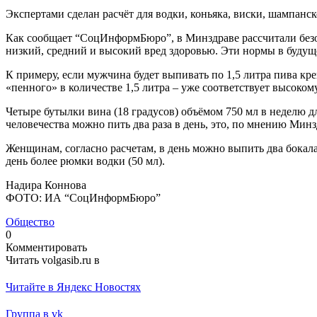
Экспертами сделан расчёт для водки, коньяка, виски, шампанско
Как сообщает “СоцИнформБюро”, в Минздраве рассчитали безоп
низкий, средний и высокий вред здоровью. Эти нормы в будущ
К примеру, если мужчина будет выпивать по 1,5 литра пива кре
«пенного» в количестве 1,5 литра – уже соответствует высокому
Четыре бутылки вина (18 градусов) объёмом 750 мл в неделю 
человечества можно пить два раза в день, это, по мнению Минз
Женщинам, согласно расчетам, в день можно выпить два бокала
день более рюмки водки (50 мл).
Надира Коннова
ФОТО: ИА “СоцИнформБюро”
Общество
0
Комментировать
Читать volgasib.ru в
Читайте в Яндекс Новостях
Группа в vk