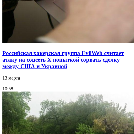
Российская хакерская группа EvilWeb считает
атаку на соцсеть Х попыткой сорвать сделку
между США и Украиной
13 марта
10:58