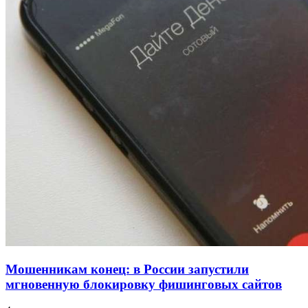
напала на незнакомую женщину с ножом
12:39
Сладкий праздник в Волгограде: в Центральном
парке прошёл фестиваль „Арбузный переполох“
15:10
Волгоградские компании нарастили экспорт:
заключены контракты на 3,6 млн долларов
Все новости
Мошенникам конец: в России запустили
мгновенную блокировку фишинговых сайтов