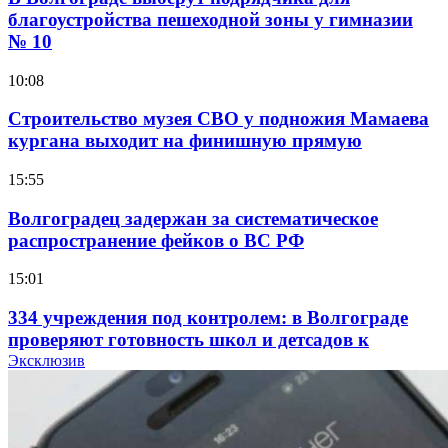
благоустройства пешеходной зоны у гимназии
№ 10
10:08
Строительство музея СВО у подножия Мамаева
кургана выходит на финишную прямую
15:55
Волгоградец задержан за систематическое
распространение фейков о ВС РФ
15:01
334 учреждения под контролем: в Волгограде
проверяют готовность школ и детсадов к
учебному году
Эксклюзив
13:47
Покушение на убийство в Волгограде: девушка