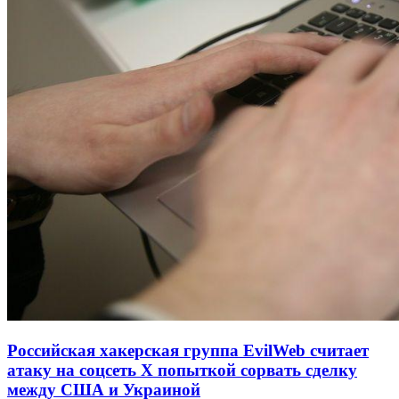
Российская хакерская группа EvilWeb считает
атаку на соцсеть Х попыткой сорвать сделку
между США и Украиной