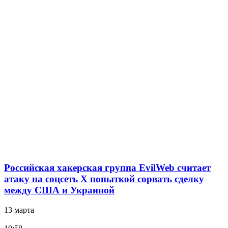
Российская хакерская группа EvilWeb считает
атаку на соцсеть Х попыткой сорвать сделку
между США и Украиной
13 марта