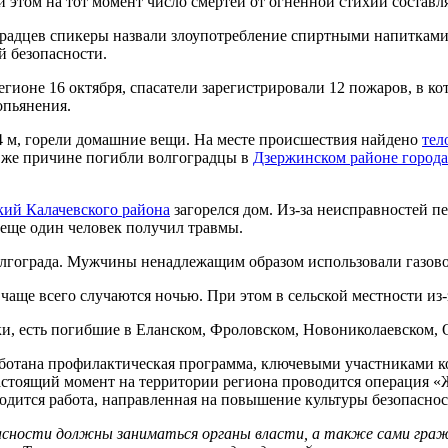
 этом на тот момент число смертей от огненной стихии составля
радцев спикеры назвали злоупотребление спиртными напитками,
й безопасности.
егионе 16 октября, спасатели зарегистрировали 12 пожаров, в к
опьянения.
х4 м, горели домашние вещи. На месте происшествия найдено
тел
й же причине погибли волгоградцы в
Дзержинском районе города
кий Калачевского района
загорелся дом. Из-за неисправностей п
 еще один человек получил травмы.
гограда. Мужчины ненадлежащим образом использовали газово
чаще всего случаются ночью. При этом в сельской местности из-
ки, есть погибшие в Еланском, Фроловском, Новониколаевском, 
аботана профилактическая программа, ключевыми участниками ко
настоящий момент на территории региона проводится операция «
ится работа, направленная на повышение культуры безопаснос
пасности должны заниматься органы власти, а также сами гра