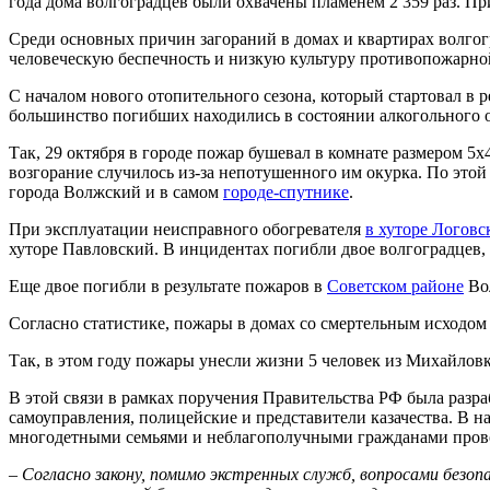
года дома волгоградцев были охвачены пламенем 2 359 раз. При
Среди основных причин загораний в домах и квартирах волгог
человеческую беспечность и низкую культуру противопожарно
С началом нового отопительного сезона, который стартовал в р
большинство погибших находились в состоянии алкогольного 
Так, 29 октября в городе пожар бушевал в комнате размером 5
возгорание случилось из-за непотушенного им окурка. По это
города Волжский и в самом
городе-спутнике
.
При эксплуатации неисправного обогревателя
в хуторе Логовс
хуторе Павловский. В инцидентах погибли двое волгоградцев,
Еще двое погибли в результате пожаров в
Советском районе
Вол
Согласно статистике, пожары в домах со смертельным исходом 
Так, в этом году пожары унесли жизни 5 человек из Михайлов
В этой связи в рамках поручения Правительства РФ была разр
самоуправления, полицейские и представители казачества. В 
многодетными семьями и неблагополучными гражданами провод
–
Согласно закону, помимо экстренных служб, вопросами безо