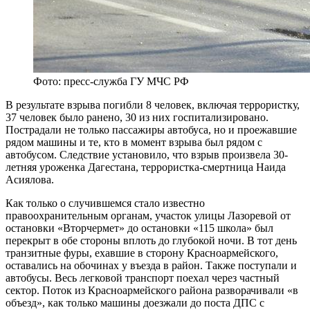
Фото: пресс-служба ГУ МЧС РФ
В результате взрыва погибли 8 человек, включая террористку,
37 человек было ранено, 30 из них госпитализировано.
Пострадали не только пассажиры автобуса, но и проежавшие
рядом машины и те, кто в момент взрыва был рядом с
автобусом. Следствие установило, что взрыв произвела 30-
летняя уроженка Дагестана, террористка-смертница Наида
Асиялова.
Как только о случившемся стало известно
правоохранительным органам, участок улицы Лазоревой от
остановки «Вторчермет» до остановки «115 школа» был
перекрыт в обе стороны вплоть до глубокой ночи. В тот день
транзитные фуры, ехавшие в сторону Красноармейского,
оставались на обочинах у въезда в район. Также поступали и
автобусы. Весь легковой транспорт поехал через частный
сектор. Поток из Красноармейского района разворачивали «в
объезд», как только машины доезжали до поста ДПС с