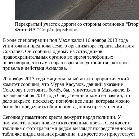
Перекрытый участок дороги со стороны остановки “Вторче
Фото: ИА “СоцИнформБюро”
В ходе спецоперации под Махачкалой 16 ноября 2013 года
уничтожили предполагаемого организатора теракта Дмитрия
Соколова. Он сообщил одному из сотрудников
правоохранительных органов во время телефонных
переговоров, что сам собрал взрывное устройство, которое
привела в действия Асиялова.
20 ноября 2013 года Национальный антитеррористический
комитет сообщил, что Мурад Касумов, давший указание
Соколову изготовить бомбу, был уничтожен в Махачкале. В
начале декабря 2013 года Следственный комитет заявил, что
дело закрыто, поскольку погибли все лица, которым можно
было бы предъявить обвинения в данном преступлении.
Сегодня у памятного креста дежурит наряд полиции. У
постамента лежат новые искусственные цветы. Сам крест и
табличка с фотографиями рядом выглядят посредственно: на
табличке видна сильная ржавчина, на кресте это присутствует