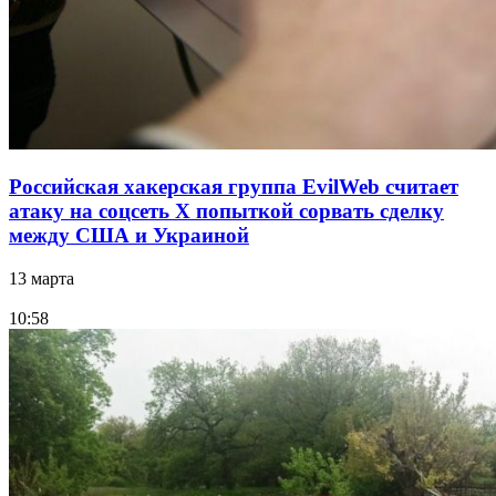
Российская хакерская группа EvilWeb считает
атаку на соцсеть Х попыткой сорвать сделку
между США и Украиной
13 марта
10:58