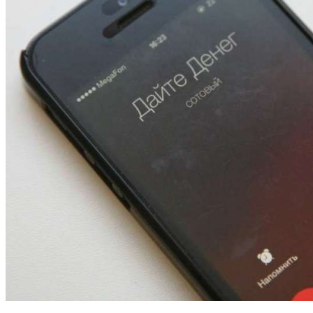
12:01
Волгоградские вузы в топе зарплатного
рейтинга: ВолгГТУ и ВолгГМУ вошли в топ‑15
для химической отрасли и фармацевтики
18:39
В Красноармейском районе Волгограда стартует
конкурс на ремонт моста через Волго‑Донской
судоходный канал
12:28
Фестиваль #ТриЧетыре в Волгограде пройдёт
11–13 сентября в рамках Года единства народов
России
Все новости