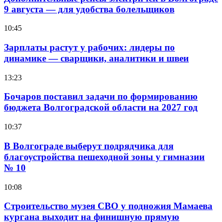
9 августа — для удобства болельщиков
10:45
Зарплаты растут у рабочих: лидеры по
динамике — сварщики, аналитики и швеи
13:23
Бочаров поставил задачи по формированию
бюджета Волгоградской области на 2027 год
10:37
В Волгограде выберут подрядчика для
благоустройства пешеходной зоны у гимназии
№ 10
10:08
Строительство музея СВО у подножия Мамаева
кургана выходит на финишную прямую