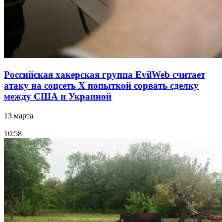
Российская хакерская группа EvilWeb считает
атаку на соцсеть Х попыткой сорвать сделку
между США и Украиной
13 марта
10:58