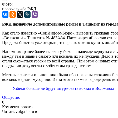
Фото:
пресс-служба РЖД
РЖД назначило дополнительные рейсы в Ташкент из города
Как стало известно «СоцИнформБюро», вывозить граждан Узбек
«Волжский – Ташкент» № 483/484. Пассажирский состав отправится
Продажа билетов уже открыта, теперь их можно купить онлайн 
Напомним, ранее более тысячи узбеков в надежде вернуться с 
между тем в здание самого ж/д вокзала их не пускали. Дело в 
стали съезжаться узбеки со всей страны. При этом о новых от
предъявив документы с узбекским гражданством.
Местные жители и чиновники были обеспокоены сложившейся с
вокзала, мерзли, мусорили. Из-за этого также в городе резко во
Узбеки больше не будут штурмовать вокзал в Волжском
Общество
0
Комментировать
Читать volgasib.ru в