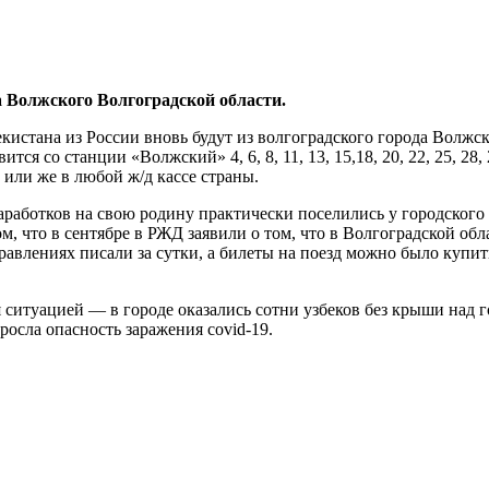
 Волжского Волгоградской области.
истана из России вновь будут из волгоградского города Волжс
 со станции «Волжский» 4, 6, 8, 11, 13, 15,18, 20, 22, 25, 28, 
или же в любой ж/д кассе страны.
заработков на свою родину практически поселились у городского
том, что в сентябре в РЖД заявили о том, что в Волгоградской о
правлениях писали за сутки, а билеты на поезд можно было купи
итуацией — в городе оказались сотни узбеков без крыши над г
зросла опасность заражения covid-19.