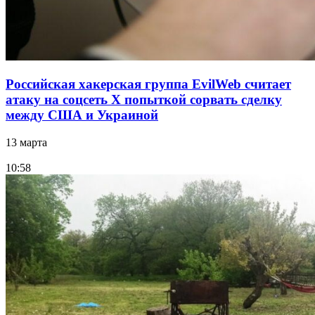
Российская хакерская группа EvilWeb считает
атаку на соцсеть Х попыткой сорвать сделку
между США и Украиной
13 марта
10:58