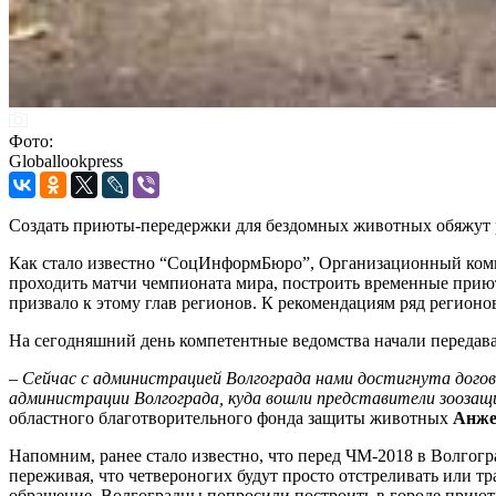
Фото:
Globallookpress
Создать приюты-передержки для бездомных животных обяжут р
Как стало известно “СоцИнформБюро”, Организационный комит
проходить матчи чемпионата мира, построить временные прию
призвало к этому глав регионов. К рекомендациям ряд регион
На сегодняшний день компетентные ведомства начали передава
–
Сейчас с администрацией Волгограда нами достигнута догов
администрации Волгограда, куда вошли представители зоозащи
областного благотворительного фонда защиты животных
Анже
Напомним, ранее стало известно, что перед ЧМ-2018 в Волгогр
переживая, что четвероногих будут просто отстреливать или 
обращение. Волгоградцы попросили построить в городе прию