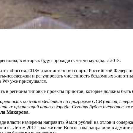
егионы, в которых будут проходить матчи мундиаля-2018.
ет «Россия-2018» и министерство спорта Российской Федераци
ты-передержки и регулировать численность бездомных животны
ов РФ уже прислушался.
ть в регионы типовые проекты приютов, которые должны быть б
оренность об взаимодействии по программе ОСВ (отлов, стерил
тных организаций нашего города. Сегодня будет очередное засе
ла Макарова.
аде власти намерены направить 9 млн рублей на отлов и содержа
травить. Летом 2017 года жители Волгограда направили в админ
ты для бездомных животных.