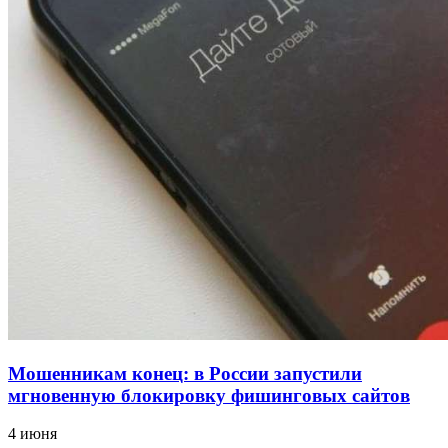
учебному году
13:47
Покушение на убийство в Волгограде: девушка
напала на незнакомую женщину с ножом
12:39
Сладкий праздник в Волгограде: в Центральном
парке прошёл фестиваль „Арбузный переполох“
Все новости
Мошенникам конец: в России запустили
мгновенную блокировку фишинговых сайтов
4 июня