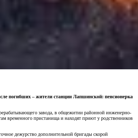
числе погибших – жители станции Лапшинской: пенсионерка
перерабатывающего завода, в общежитии районной инженерно-
стам временного пристанища и находят приют у родственников
точное дежурство дополнительной бригады скорой