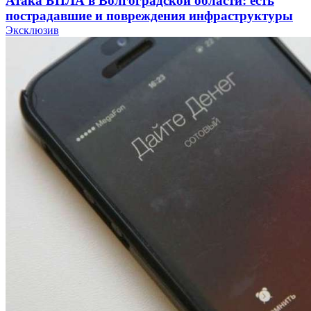
Атака БПЛА в Волгоградской области: есть
пострадавшие и повреждения инфраструктуры
Эксклюзив
12:01
Волгоградские вузы в топе зарплатного
рейтинга: ВолгГТУ и ВолгГМУ вошли в топ‑15
для химической отрасли и фармацевтики
18:39
В Красноармейском районе Волгограда стартует
конкурс на ремонт моста через Волго‑Донской
судоходный канал
12:28
Фестиваль #ТриЧетыре в Волгограде пройдёт
11–13 сентября в рамках Года единства народов
России
Все новости