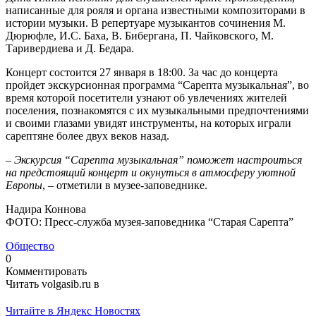
написанные для рояля и органа известными композиторами в
истории музыки. В репертуаре музыкантов сочинения М.
Дюрюфле, И.С. Баха, В. Бибергана, П. Чайковского, М.
Таривердиева и Д. Бедара.
Концерт состоится 27 января в 18:00. За час до концерта
пройдет экскурсионная программа “Сарепта музыкальная”, во
время которой посетители узнают об увлечениях жителей
поселения, познакомятся с их музыкальными предпочтениями
и своими глазами увидят инструменты, на которых играли
сарептяне более двух веков назад.
–
Экскурсия “Сарепта музыкальная” поможет настроиться
на предстоящий концерт и окунуться в атмосферу уютной
Европы
, – отметили в музее-заповеднике.
Надира Коннова
ФОТО: Пресс-служба музея-заповедника “Старая Сарепта”
Общество
0
Комментировать
Читать volgasib.ru в
Читайте в Яндекс Новостях