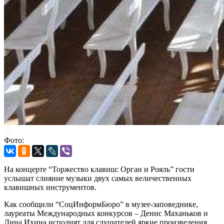
Фото:
На концерте “Торжество клавиш: Орган и Рояль” гости
услышат слияние музыки двух самых величественных
клавишных инструментов.
Как сообщили “СоцИнформБюро” в музее-заповеднике,
лауреаты Международных конкурсов – Денис Маханьков и
Дина Ихина исполнят для слушателей яркие произведения,