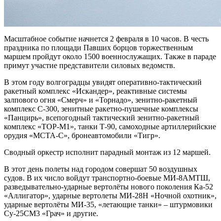
Масштабное событие начнется 2 февраля в 10 часов. В честь
праздника по площади Павших борцов торжественным
маршем пройдут около 1500 военнослужащих. Также в параде
примут участие представители силовых ведомств.
В этом году волгоградцы увидят оперативно-тактический
ракетный комплекс «Искандер», реактивные системы
залпового огня «Смерч» и «Торнадо», зенитно-ракетный
комплекс С-300, зенитные ракетно-пушечные комплексы
«Панцирь», всепогодный тактический зенитно-ракетный
комплекс «ТОР-М1», танки Т-90, самоходные артиллерийские
орудия «МСТА-С», бронеавтомобили «Тигр».
Сводный оркестр исполнит парадный монтаж из 12 маршей.
В этот день полеты над городом совершат 50 воздушных
судов. В их число войдут транспортно-боевые МИ-8АМТШ,
разведывательно-ударные вертолёты нового поколения Ка-52
«Аллигатор», ударные вертолеты МИ-28Н «Ночной охотник»,
ударные вертолёты МИ-35, «летающие танки» – штурмовики
Су-25СМ3 «Грач» и другие.