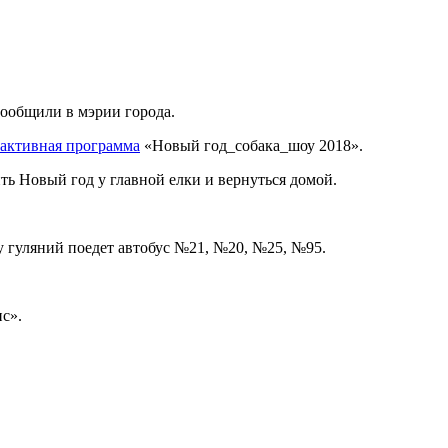
ообщили в мэрии города.
рактивная программа
«Новый год_собака_шоу 2018».
ть Новый год у главной елки и вернуться домой.
у гуляний поедет автобус №21, №20, №25, №95.
с».