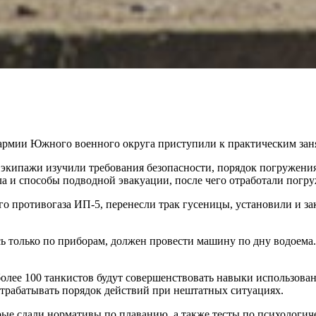
армии Южного военного округа приступили к практическим заня
экипажи изучили требования безопасности, порядок погружения
а и способы подводной эвакуации, после чего отработали погру
противогаза ИП-5, перенесли трак гусеницы, установили и зак
ь только по приборам, должен провести машину по дну водоема.
олее 100 танкистов будут совершенствовать навыки использова
отрабатывать порядок действий при нештатных ситуациях.
ые сдали нормативы по плаванию, а также тесты по психологич