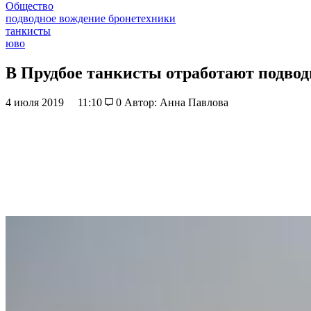
Общество
подводное вождение бронетехники
танкисты
юво
В Прудбое танкисты отработают подвод
4 июля 2019
11:10
0
Автор: Анна Павлова