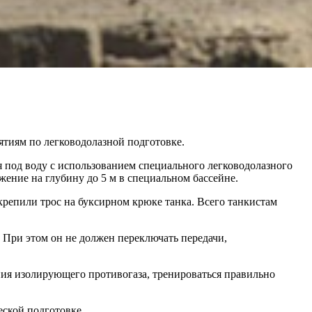
тиям по легководолазной подготовке.
 под воду с использованием специального легководолазного
жение на глубину до 5 м в специальном бассейне.
репили трос на буксирном крюке танка. Всего танкистам
 При этом он не должен переключать передачи,
ния изолирующего противогаза, тренироваться правильно
еской подготовке.