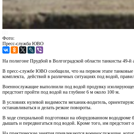
Фото:
Пресс-служба ЮВО
На полигоне Прудбой в Волгоградской области танкисты 49-й 
В пресс-службе ЮВО сообщили, что на первом этапе танковые 
комплекта, действий в различных ситуациях под водой, правил
Военнослужащие выполнили под водой продувку изолирующего 
предстоит пройти под водой на глубине 6 м около 100 м.
В условиях нулевой видимости механик-водитель, ориентируяс
останавливаться и делать резкие повороты.
В ходе специальной подготовки на оборудованном вододроме б
дышать и передвигаться под водой. Кроме того, им предстоит 
На практические занятия привлекаются военнослужащие, котор