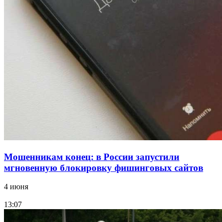
Сладкий праздник в Волгограде: в Центральном
парке прошёл фестиваль „Арбузный переполох“
15:10
Волгоградские компании нарастили экспорт:
заключены контракты на 3,6 млн долларов
Все новости
Мошенникам конец: в России запустили
мгновенную блокировку фишинговых сайтов
4 июня
13:07