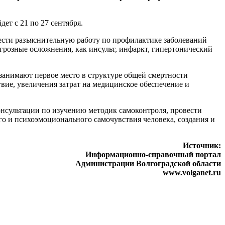
ет с 21 по 27 сентября.
ести разъяснительную работу по профилактике заболеваний
 грозные осложнения, как инсульт, инфаркт, гипертонический
 занимают первое место в структуре общей смертности
твие, увеличения затрат на медицинское обеспечение и
онсультации по изучению методик самоконтроля, провести
го и психоэмоционального самочувствия человека, создания и
Источник:
Информационно-справочный портал
Администрации Волгоградской области
www.volganet.ru