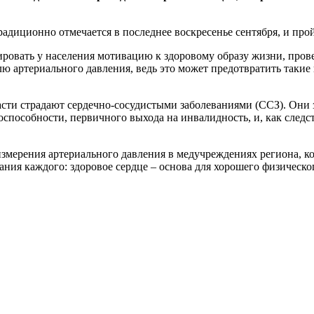
диционно отмечается в последнее воскресенье сентября, и пройд
ровать у населения мотивацию к здоровому образу жизни, пров
лю артериального давления, ведь это может предотвратить такие
ласти страдают сердечно-сосудистыми заболеваниями (ССЗ). Они
оспособности, первичного выхода на инвалидность, и, как следс
измерения артериального давления в медучреждениях региона, к
ния каждого: здоровое сердце – основа для хорошего физическо