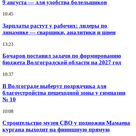
9 августа — для удобства болельщиков
10:45
Зарплаты растут у рабочих: лидеры по
динамике — сварщики, аналитики и швеи
13:23
Бочаров поставил задачи по формированию
бюджета Волгоградской области на 2027 год
10:37
В Волгограде выберут подрядчика для
благоустройства пешеходной зоны у гимназии
№ 10
10:08
Строительство музея СВО у подножия Мамаева
кургана выходит на финишную прямую