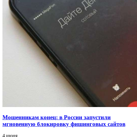
для химической отрасли и фармацевтики
18:39
В Красноармейском районе Волгограда стартует
конкурс на ремонт моста через Волго‑Донской
судоходный канал
12:28
Фестиваль #ТриЧетыре в Волгограде пройдёт
11–13 сентября в рамках Года единства народов
России
Все новости
Мошенникам конец: в России запустили
мгновенную блокировку фишинговых сайтов
4 июня