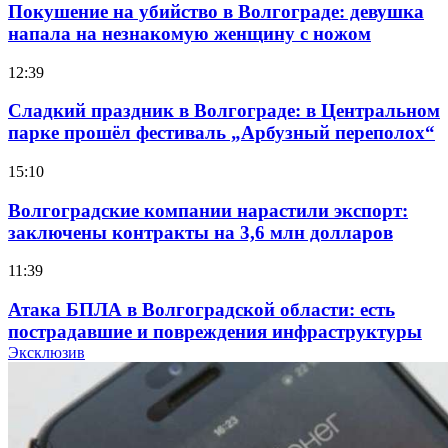
Покушение на убийство в Волгограде: девушка
напала на незнакомую женщину с ножом
12:39
Сладкий праздник в Волгограде: в Центральном
парке прошёл фестиваль „Арбузный переполох“
15:10
Волгоградские компании нарастили экспорт:
заключены контракты на 3,6 млн долларов
11:39
Атака БПЛА в Волгоградской области: есть
пострадавшие и повреждения инфраструктуры
Эксклюзив
12:01
Волгоградские вузы в топе зарплатного
рейтинга: ВолгГТУ и ВолгГМУ вошли в топ‑15