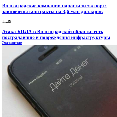
Волгоградские компании нарастили экспорт:
заключены контракты на 3,6 млн долларов
11:39
Атака БПЛА в Волгоградской области: есть
пострадавшие и повреждения инфраструктуры
Эксклюзив
12:01
Волгоградские вузы в топе зарплатного
рейтинга: ВолгГТУ и ВолгГМУ вошли в топ‑15
для химической отрасли и фармацевтики
18:39
В Красноармейском районе Волгограда стартует
конкурс на ремонт моста через Волго‑Донской
судоходный канал
12:28