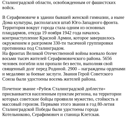
Сталинградской области, освобожденным от фашистских
войск.
В Серафимовиче в здании бывшей женской гимназии, а ныне
Дома культуры, располагался штаб Юго-Западного фронта.
Территория вокруг города стала одним из основных
плацдармов, откуда 19 ноября 1942 года началось
контрнаступление Красной Армии, которое завершилось
окружением и разгромом 330-ти тысячной группировки
противника под Сталинградом.
На фронтах Великой Отечественной войны воевало более
восьми тысяч жителей Серафимовичского района. 5656
человек погибли или пропали без вести, выполняя свой
священный долг перед Родиной. 2900 – награждены орденами
и медалями за боевые заслуги. Звания Герой Советского
Союза были удостоены восемь жителей района.
Почетное звание «Рубеж Сталинградской доблести»
присваивается населенным пунктам региона, на территории
которых советские бойцы проявили мужество, стойкость и
массовый героизм. Первыми этого звания в год 80-летия
Сталинградской Победы были удостоены города
Котельниково, Серафимович и станица Клетская.