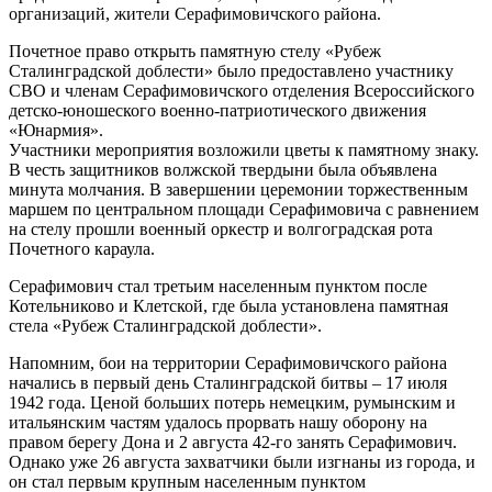
организаций, жители Серафимовичского района.
Почетное право открыть памятную стелу «Рубеж
Сталинградской доблести» было предоставлено участнику
СВО и членам Серафимовичского отделения Всероссийского
детско-юношеского военно-патриотического движения
«Юнармия».
Участники мероприятия возложили цветы к памятному знаку.
В честь защитников волжской твердыни была объявлена
минута молчания. В завершении церемонии торжественным
маршем по центральном площади Серафимовича с равнением
на стелу прошли военный оркестр и волгоградская рота
Почетного караула.
Серафимович стал третьим населенным пунктом после
Котельниково и Клетской, где была установлена памятная
стела «Рубеж Сталинградской доблести».
Напомним, бои на территории Серафимовичского района
начались в первый день Сталинградской битвы – 17 июля
1942 года. Ценой больших потерь немецким, румынским и
итальянским частям удалось прорвать нашу оборону на
правом берегу Дона и 2 августа 42-го занять Серафимович.
Однако уже 26 августа захватчики были изгнаны из города, и
он стал первым крупным населенным пунктом