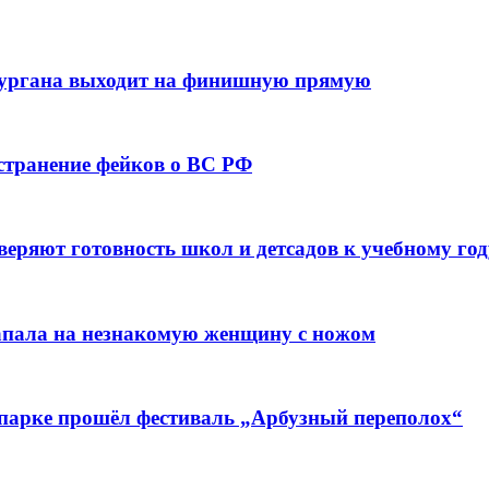
кургана выходит на финишную прямую
остранение фейков о ВС РФ
веряют готовность школ и детсадов к учебному год
напала на незнакомую женщину с ножом
 парке прошёл фестиваль „Арбузный переполох“