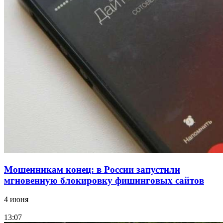
18:39
В Красноармейском районе Волгограда стартует
конкурс на ремонт моста через Волго‑Донской
судоходный канал
12:28
Фестиваль #ТриЧетыре в Волгограде пройдёт
11–13 сентября в рамках Года единства народов
России
Все новости
Мошенникам конец: в России запустили
мгновенную блокировку фишинговых сайтов
4 июня
13:07