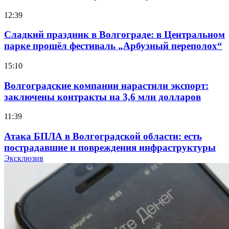
12:39
Сладкий праздник в Волгограде: в Центральном
парке прошёл фестиваль „Арбузный переполох“
15:10
Волгоградские компании нарастили экспорт:
заключены контракты на 3,6 млн долларов
11:39
Атака БПЛА в Волгоградской области: есть
пострадавшие и повреждения инфраструктуры
Эксклюзив
12:01
Волгоградские вузы в топе зарплатного
рейтинга: ВолгГТУ и ВолгГМУ вошли в топ‑15
для химической отрасли и фармацевтики