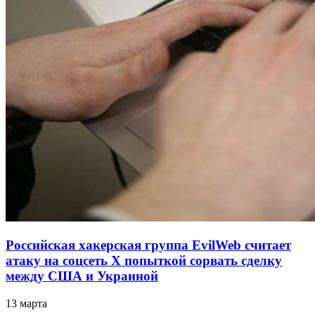
Российская хакерская группа EvilWeb считает
атаку на соцсеть Х попыткой сорвать сделку
между США и Украиной
13 марта