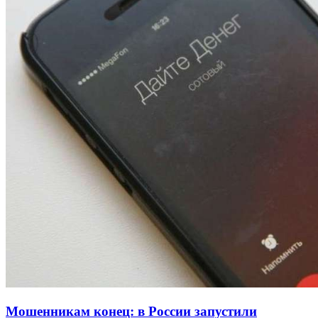
Волгоградские вузы в топе зарплатного
рейтинга: ВолгГТУ и ВолгГМУ вошли в топ‑15
для химической отрасли и фармацевтики
18:39
В Красноармейском районе Волгограда стартует
конкурс на ремонт моста через Волго‑Донской
судоходный канал
12:28
Фестиваль #ТриЧетыре в Волгограде пройдёт
11–13 сентября в рамках Года единства народов
России
Все новости
Мошенникам конец: в России запустили