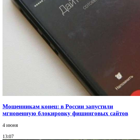
18:39
В Красноармейском районе Волгограда стартует
конкурс на ремонт моста через Волго‑Донской
судоходный канал
12:28
Фестиваль #ТриЧетыре в Волгограде пройдёт
11–13 сентября в рамках Года единства народов
России
Все новости
Мошенникам конец: в России запустили
мгновенную блокировку фишинговых сайтов
4 июня
13:07