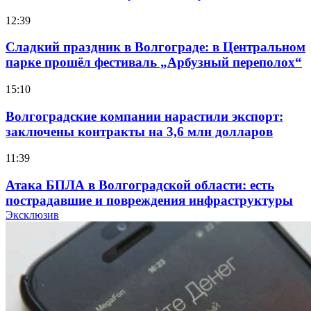
12:39
Сладкий праздник в Волгограде: в Центральном
парке прошёл фестиваль „Арбузный переполох“
15:10
Волгоградские компании нарастили экспорт:
заключены контракты на 3,6 млн долларов
11:39
Атака БПЛА в Волгоградской области: есть
пострадавшие и повреждения инфраструктуры
Эксклюзив
12:01
Волгоградские вузы в топе зарплатного
рейтинга: ВолгГТУ и ВолгГМУ вошли в топ‑15
для химической отрасли и фармацевтики