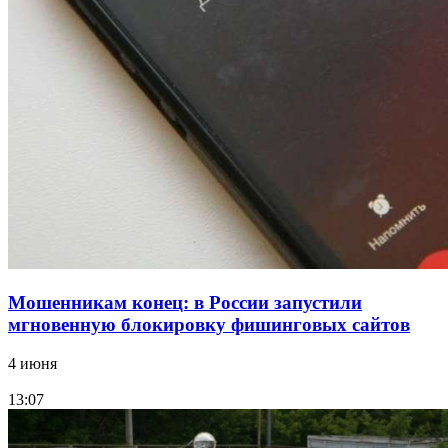
В Красноармейском районе Волгограда стартует
конкурс на ремонт моста через Волго‑Донской
судоходный канал
12:28
Фестиваль #ТриЧетыре в Волгограде пройдёт
11–13 сентября в рамках Года единства народов
России
Все новости
Мошенникам конец: в России запустили
мгновенную блокировку фишинговых сайтов
4 июня
13:07