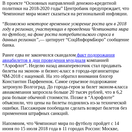
В проекте “Основных направлений денежно-кредитной
политики на 2018-2020 годы” Центробанк предупреждает, что
Чемпионат мира может сказаться на региональной инфляции.
“
Возможно некоторое временное ускорение роста цен в 2018
году в регионах, участвующих в проведении Чемпионата мира
по футболу, на фоне роста потребительского спроса в
данных регионах”
,— цитирует “СоцИнформБюро” сообщение
банка.
Ранее едва не закончился скандалом
факт подорожания
авиабилетов в дни проведения мундиаля
компанией
“Аэрофлот”. Неделю назад авиаперевозчик стал продавать
билеты на эконом- и бизнес-класс в города-организаторы
ЧМ-2018 с наценкой. На это обратил внимания блогер
Константин Парфененок. Самое серьезное подорожание
затронуло Волгоград. До города-героя за билет эконом-класса
авиакомпания запросила больше 20 тысяч рублей, что в 6,2
раза больше обычной стоимости. Позже в “Аэрофлоте”
объяснили, что цены на билеты поднялись из-за технической
ошибки. Пассажирам пообещали сделать возврат билетов без
применения штрафных санкций.
Напомним, что Чемпионат мира по футболу пройдет с 14
июня по 15 июля 2018 года в 11 городах России: Москве,