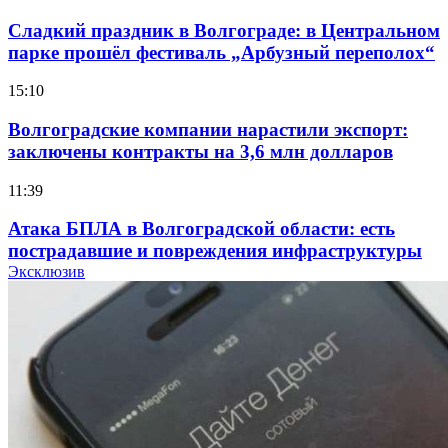
Сладкий праздник в Волгограде: в Центральном
парке прошёл фестиваль „Арбузный переполох“
15:10
Волгоградские компании нарастили экспорт:
заключены контракты на 3,6 млн долларов
11:39
Атака БПЛА в Волгоградской области: есть
пострадавшие и повреждения инфраструктуры
Эксклюзив
12:01
Волгоградские вузы в топе зарплатного
рейтинга: ВолгГТУ и ВолгГМУ вошли в топ‑15
для химической отрасли и фармацевтики
18:39