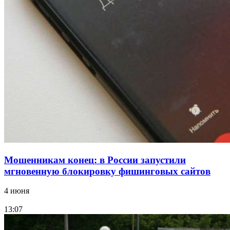
В Красноармейском районе Волгограда стартует
конкурс на ремонт моста через Волго‑Донской
судоходный канал
12:28
Фестиваль #ТриЧетыре в Волгограде пройдёт
11–13 сентября в рамках Года единства народов
России
Все новости
Мошенникам конец: в России запустили
мгновенную блокировку фишинговых сайтов
4 июня
13:07