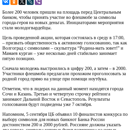
Более 200 человек пришли на площадь перед Центральным
банком, чтобы принять участие во флешмобе за символы
города-героя на новых деньгах. Инициаторами мероприятия
стали молодогвардейцы.
Цель проведенной акции, которая состоялась в среду в 17:00,
– призвать общественность к активному голосованию, так как
Волгоград с символами – скульптура “Родина-мать зовет!” и
Мамаев курган – уже несколько дней стабильно занимает
пятую позицию.
Сначала молодежь выстроились в цифру 200, а затем – в 2000.
Участники флешмоба предлагали прохожим проголосовать за
родной город прямо на улице при помощи ноутбука.
Отметим, что в лидерах на данный момент находятся города
Сочи и Казань. Третью и четвертую строчку рейтинга
занимают Дальний Восток и Севастополь. Результаты
голосования будут подведены уже 7 октября.
Напомним, 5 сентября ЦБ объявил 10 финалистов конкурса по
выбору символов для новых банкнот Банка России
достоинством 200 и 2000 рублей. Россияне должны указать
два города, символы которых будут размещены на новых