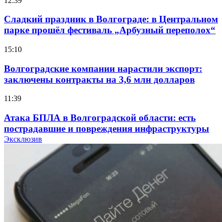
12:39
Сладкий праздник в Волгограде: в Центральном
парке прошёл фестиваль „Арбузный переполох“
15:10
Волгоградские компании нарастили экспорт:
заключены контракты на 3,6 млн долларов
11:39
Атака БПЛА в Волгоградской области: есть
пострадавшие и повреждения инфраструктуры
Эксклюзив
12:01
Волгоградские вузы в топе зарплатного
рейтинга: ВолгГТУ и ВолгГМУ вошли в топ‑15
для химической отрасли и фармацевтики
18:39