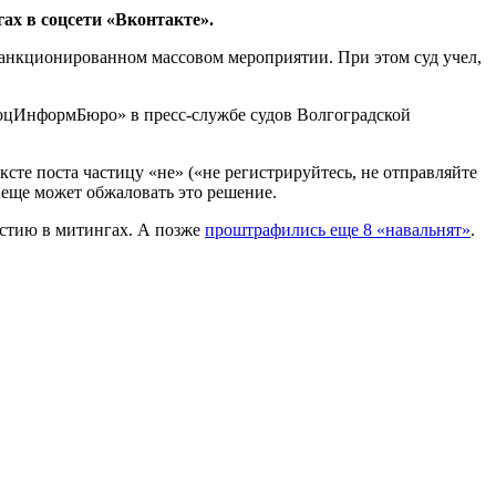
ах в соцсети «Вконтакте».
санкционированном массовом мероприятии. При этом суд учел,
СоцИнформБюро» в пресс-службе судов Волгоградской
сте поста частицу «не» («не регистрируйтесь, не отправляйте
а еще может обжаловать это решение.
астию в митингах. А позже
проштрафились еще 8 «навальнят»
.