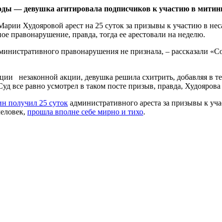
оды — девушка агитировала подписчиков к участию в митинг
арии Худояровой арест на 25 суток за призывы к участию в не
ое правонарушение, правда, тогда ее арестовали на неделю.
дминистративного правонарушения не признала, – рассказали «
ции незаконной акции, девушка решила схитрить, добавляя в тек
 Суд все равно усмотрел в таком посте призыв, правда, Худояров
н получил 25 суток
административного ареста за призывы к уч
человек,
прошла вполне себе мирно и тихо
.