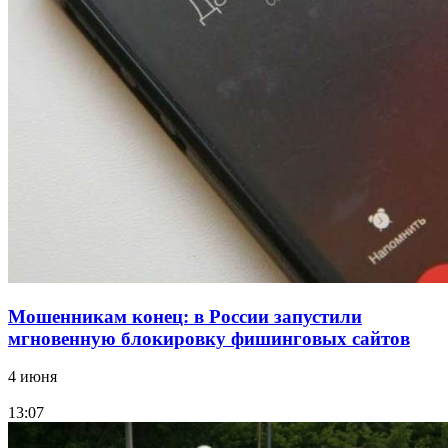
Сладкий праздник в Волгограде: в Центральном
парке прошёл фестиваль „Арбузный переполох“
15:10
Волгоградские компании нарастили экспорт:
заключены контракты на 3,6 млн долларов
Все новости
Мошенникам конец: в России запустили
мгновенную блокировку фишинговых сайтов
4 июня
13:07