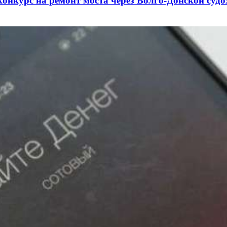
конкурс на ремонт моста через Волго‑Донской суд
3 сентября в рамках Года единства народов Росси