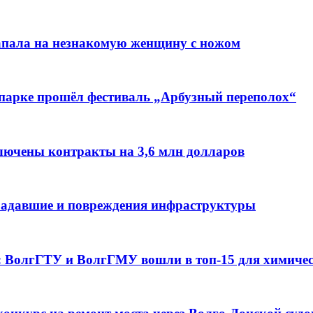
напала на незнакомую женщину с ножом
 парке прошёл фестиваль „Арбузный переполох“
лючены контракты на 3,6 млн долларов
традавшие и повреждения инфраструктуры
а: ВолгГТУ и ВолгГМУ вошли в топ‑15 для химиче