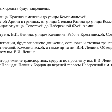
ных средств будут запрещены:
т улицы Краснознаменской до улицы Комсомольской;
 62-ой Армии в границах от улицы Степана Разина до улицы Комс
раницах от улицы Советской до Набережной 62-ой Армии.
ту им. В.И. Ленина, улицам Калинина, Рабоче-Крестьянской, Со
рации, будет запрещено движение, остановка и стоянка транспо
ческой, Комсомольской, а также пр-та им. В.И. Ленина. Объезд
кту им. В.И. Ленина.
рыто движение транспортных средств по проспекту им. В.И. Ленин
от Площади Павших Борцов до верхней террасы Набережной им. 