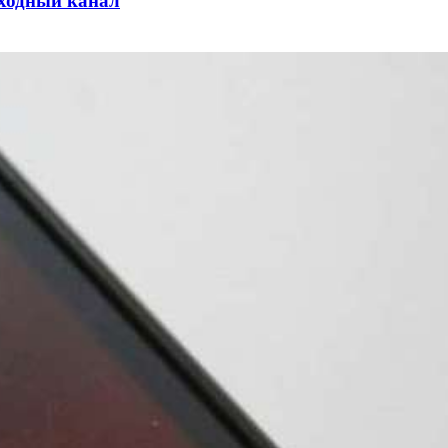
оходный канал
и