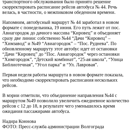
транспортного обслуживания было принято решение
скорректировать расписание рейсов автобуса № 44. Речь
велась, в частности, о межпиковом обеденном времени.
​Напомним, автобусный маршрут № 44 заработал в новом
формате с понедельника, 19 июня. Его путь лежит от пос.
Авиагородок до дачного массива “Кировец” и объединяет
сразу две линии: собственно №44 “Дачи “Кировец” –
“Химзавод” и №49 “Авиагородок” – “Пос. Руднева”. По
обновленному маршруту этот автобус идет от остановки
“Дачи “Кировец” до “Пос. Авиагородок” через остановки
“Химгородок”, “Детский комбинат”, “25-ая школа”, “Улица
Библиотечная”, “Угол парка” и “Ул. Лавровая”.
Первая неделя работы маршрута в новом формате показала,
что необходимо скорректировать расписания нескольких
рейсов.
В мэрии отметили, что объединение направления №44 с
маршрутом №49 позволило увеличить ежедневное количество
рейсов с 12 до 18, в результате чего уменьшилось время
ожидания пассажирами автобуса.
Надира Коннова
ФОТО: Пресс-служба администрации Волгограда