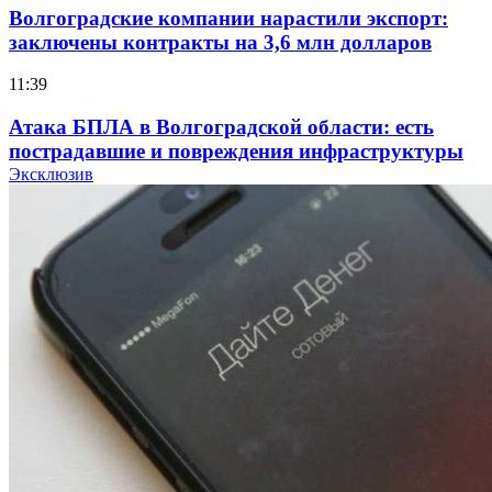
Волгоградские компании нарастили экспорт:
заключены контракты на 3,6 млн долларов
11:39
Атака БПЛА в Волгоградской области: есть
пострадавшие и повреждения инфраструктуры
Эксклюзив
12:01
Волгоградские вузы в топе зарплатного
рейтинга: ВолгГТУ и ВолгГМУ вошли в топ‑15
для химической отрасли и фармацевтики
18:39
В Красноармейском районе Волгограда стартует
конкурс на ремонт моста через Волго‑Донской
судоходный канал
12:28