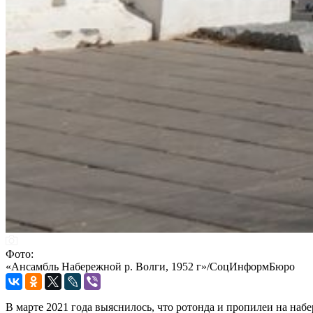
Фото:
«Ансамбль Набережной р. Волги, 1952 г»/СоцИнформБюро
В марте 2021 года выяснилось, что ротонда и пропилеи на наб