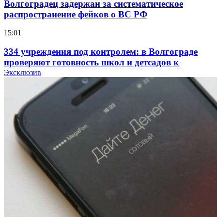
Волгоградец задержан за систематическое
распространение фейков о ВС РФ
15:01
334 учреждения под контролем: в Волгограде
проверяют готовность школ и детсадов к
учебному году
Эксклюзив
13:47
Покушение на убийство в Волгограде: девушка
напала на незнакомую женщину с ножом
12:39
Сладкий праздник в Волгограде: в Центральном
парке прошёл фестиваль „Арбузный переполох“
15:10
Волгоградские компании нарастили экспорт: