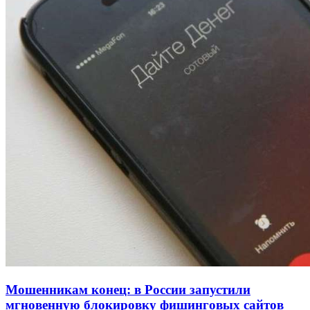
Покушение на убийство в Волгограде: девушка
напала на незнакомую женщину с ножом
12:39
Сладкий праздник в Волгограде: в Центральном
парке прошёл фестиваль „Арбузный переполох“
15:10
Волгоградские компании нарастили экспорт:
заключены контракты на 3,6 млн долларов
Все новости
Мошенникам конец: в России запустили
мгновенную блокировку фишинговых сайтов