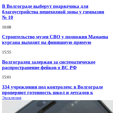
В Волгограде выберут подрядчика для
благоустройства пешеходной зоны у гимназии
№ 10
10:08
Строительство музея СВО у подножия Мамаева
кургана выходит на финишную прямую
15:55
Волгоградец задержан за систематическое
распространение фейков о ВС РФ
15:01
334 учреждения под контролем: в Волгограде
проверяют готовность школ и детсадов к
учебному году
Эксклюзив
13:47