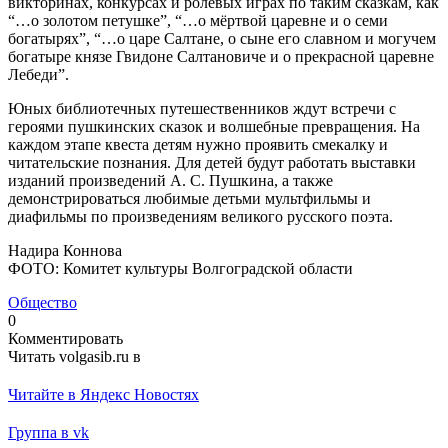
викторинах, конкурсах и ролевых играх по таким сказкам, как
“…о золотом петушке”, “…о мёртвой царевне и о семи
богатырях”, “…о царе Салтане, о сыне его славном и могучем
богатыре князе Гвидоне Салтановиче и о прекрасной царевне
Лебеди”.
Юных библиотечных путешественников ждут встречи с
героями пушкинских сказок и волшебные превращения. На
каждом этапе квеста детям нужно проявить смекалку и
читательские познания. Для детей будут работать выставки
изданий произведений А. С. Пушкина, а также
демонстрироваться любимые детьми мультфильмы и
диафильмы по произведениям великого русского поэта.
Надира Коннова
ФОТО: Комитет культуры Волгоградской области
Общество
0
Комментировать
Читать volgasib.ru в
Читайте в Яндекс Новостях
Группа в vk