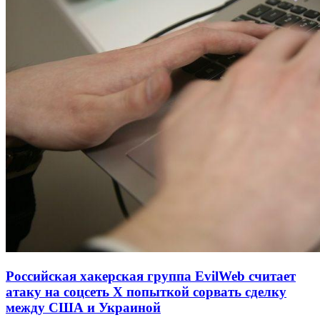
Российская хакерская группа EvilWeb считает
атаку на соцсеть Х попыткой сорвать сделку
между США и Украиной