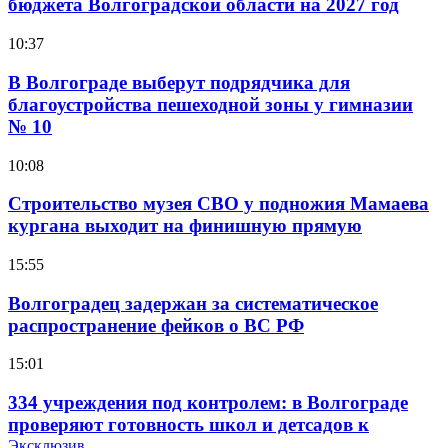
бюджета Волгоградской области на 2027 год
10:37
В Волгограде выберут подрядчика для
благоустройства пешеходной зоны у гимназии
№ 10
10:08
Строительство музея СВО у подножия Мамаева
кургана выходит на финишную прямую
15:55
Волгоградец задержан за систематическое
распространение фейков о ВС РФ
15:01
334 учреждения под контролем: в Волгограде
проверяют готовность школ и детсадов к
учебному году
Эксклюзив