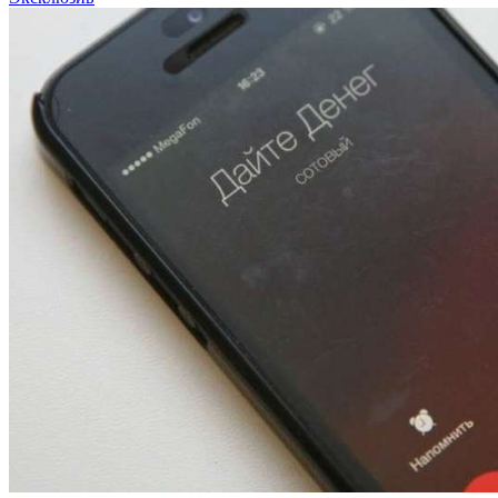
13:47
Покушение на убийство в Волгограде: девушка
напала на незнакомую женщину с ножом
12:39
Сладкий праздник в Волгограде: в Центральном
парке прошёл фестиваль „Арбузный переполох“
15:10
Волгоградские компании нарастили экспорт:
заключены контракты на 3,6 млн долларов
Все новости