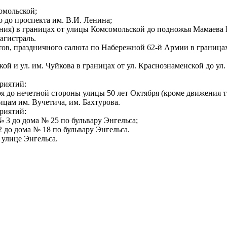
сомольской;
 до проспекта им. В.И. Ленина;
ения) в границах от улицы Комсомольской до подножья Мамаева 
агистраль.
ертов, праздничного салюта по Набережной 62-й Армии в граница
ской и ул. им. Чуйкова в границах от ул. Краснознаменской до ул
приятий:
ря до нечетной стороны улицы 50 лет Октября (кроме движения т
ицам им. Вучетича, им. Бахтурова.
приятий:
№ 3 до дома № 25 по бульвару Энгельса;
2 до дома № 18 по бульвару Энгельса.
 улице Энгельса.