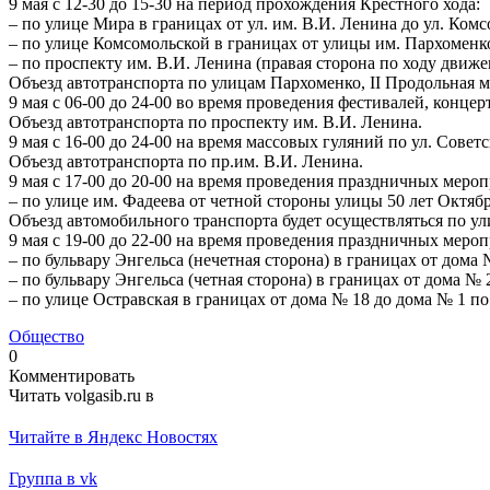
9 мая с 12-30 до 15-30 на период прохождения Крестного хода:
– по улице Мира в границах от ул. им. В.И. Ленина до ул. Ком
– по улице Комсомольской в границах от улицы им. Пархоменко
– по проспекту им. В.И. Ленина (правая сторона по ходу движ
Объезд автотранспорта по улицам Пархоменко, II Продольная м
9 мая с 06-00 до 24-00 во время проведения фестивалей, конц
Объезд автотранспорта по проспекту им. В.И. Ленина.
9 мая с 16-00 до 24-00 на время массовых гуляний по ул. Совет
Объезд автотранспорта по пр.им. В.И. Ленина.
9 мая с 17-00 до 20-00 на время проведения праздничных меро
– по улице им. Фадеева от четной стороны улицы 50 лет Октяб
Объезд автомобильного транспорта будет осуществляться по ул
9 мая с 19-00 до 22-00 на время проведения праздничных меро
– по бульвару Энгельса (нечетная сторона) в границах от дома 
– по бульвару Энгельса (четная сторона) в границах от дома № 
– по улице Остравская в границах от дома № 18 до дома № 1 по
Общество
0
Комментировать
Читать volgasib.ru в
Читайте в Яндекс Новостях
Группа в vk