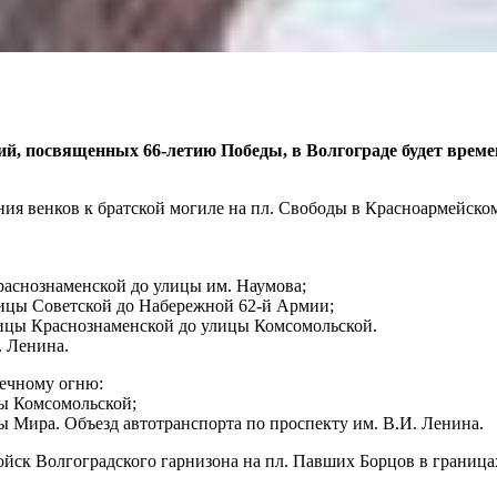
й, посвященных 66-летию Победы, в Волгограде будет време
ния венков к братской могиле на пл. Свободы в Красноармейском
Краснознаменской до улицы им. Наумова;
улицы Советской до Набережной 62-й Армии;
улицы Краснознаменской до улицы Комсомольской.
. Ленина.
Вечному огню:
цы Комсомольской;
цы Мира. Объезд автотранспорта по проспекту им. В.И. Ленина.
 войск Волгоградского гарнизона на пл. Павших Борцов в границ