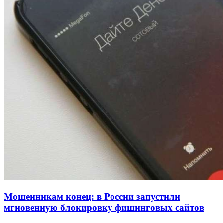
заключены контракты на 3,6 млн долларов
11:39
Атака БПЛА в Волгоградской области: есть
пострадавшие и повреждения инфраструктуры
12:01
Волгоградские вузы в топе зарплатного
рейтинга: ВолгГТУ и ВолгГМУ вошли в топ‑15
для химической отрасли и фармацевтики
Все новости
Мошенникам конец: в России запустили
мгновенную блокировку фишинговых сайтов