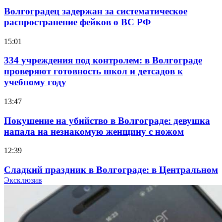
Волгоградец задержан за систематическое
распространение фейков о ВС РФ
15:01
334 учреждения под контролем: в Волгограде
проверяют готовность школ и детсадов к
учебному году
13:47
Покушение на убийство в Волгограде: девушка
напала на незнакомую женщину с ножом
12:39
Сладкий праздник в Волгограде: в Центральном
парке прошёл фестиваль „Арбузный переполох“
Эксклюзив
15:10
Волгоградские компании нарастили экспорт: