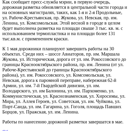
Как сообщает пресс-служба мэрии, в первую очередь,
дорожная разметка обновляется в центральной части города и
на основных магистралях, таких, как 1-я и 2-я Продольные,
ул. Рабоче-Крестьянская, пр. Жукова, ул. Невская, пр. им.
Ленина, ул. Комсомольская. Этой весной в городе в целом
будет выполнена разметка на площади свыше 3 тыс. кв. м. с
использованием термопластика и на площади более 131
тыс.кв.м. с применением краски.
К 1 мая дорожники планируют завершить работы на 30
объектах. Среди них – шоссе Авиаторов, пр. им. Маршала
Жукова, ул. Историческая, дорога от ул. им. Рокоссовского до
границы Краснооктябрьского района, пр. им. Ленина (от ул.
Рабоче-Крестьянской до границы Краснооктябрьского
района), ул. им. Рокоссовского, ул. Комсомольская, ул.
Невская, дорога к паромной переправе, набережная 62-й
Армии, ул. им. 7-й Гвардейской дивизии, ул. им.
Володарского, ул. им Балонина, ул. им. Пархоменко, ул.
Коммунистическая, ул. Краснознаменская, ул. Хиросимы, ул.
Мира, ул. Аллея Героев, ул. Советская, ул. им. Чуйкова, ул.
Порт-Саида, ул. им. Гагарина, ул. Гоголя, площадь Павших
Борцов, ул. Пражская, ул. им. Ленина.
Работы по нанесению дорожной разметки завершатся в мае.