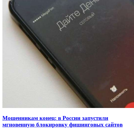
напала на незнакомую женщину с ножом
12:39
Сладкий праздник в Волгограде: в Центральном
парке прошёл фестиваль „Арбузный переполох“
15:10
Волгоградские компании нарастили экспорт:
заключены контракты на 3,6 млн долларов
Все новости
Мошенникам конец: в России запустили
мгновенную блокировку фишинговых сайтов