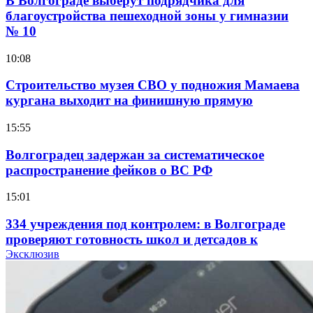
В Волгограде выберут подрядчика для
благоустройства пешеходной зоны у гимназии
№ 10
10:08
Строительство музея СВО у подножия Мамаева
кургана выходит на финишную прямую
15:55
Волгоградец задержан за систематическое
распространение фейков о ВС РФ
15:01
334 учреждения под контролем: в Волгограде
проверяют готовность школ и детсадов к
учебному году
Эксклюзив
13:47
Покушение на убийство в Волгограде: девушка