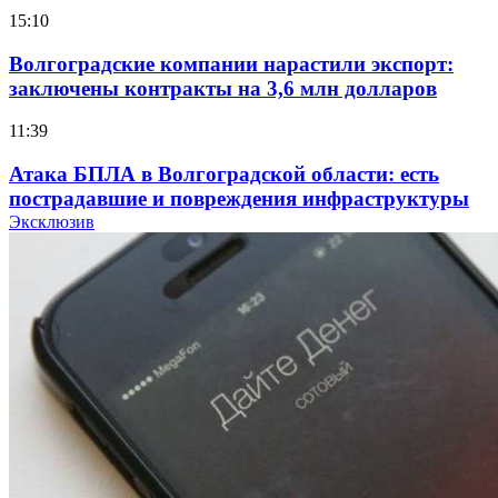
15:10
Волгоградские компании нарастили экспорт:
заключены контракты на 3,6 млн долларов
11:39
Атака БПЛА в Волгоградской области: есть
пострадавшие и повреждения инфраструктуры
Эксклюзив
12:01
Волгоградские вузы в топе зарплатного
рейтинга: ВолгГТУ и ВолгГМУ вошли в топ‑15
для химической отрасли и фармацевтики
18:39
В Красноармейском районе Волгограда стартует
конкурс на ремонт моста через Волго‑Донской
судоходный канал