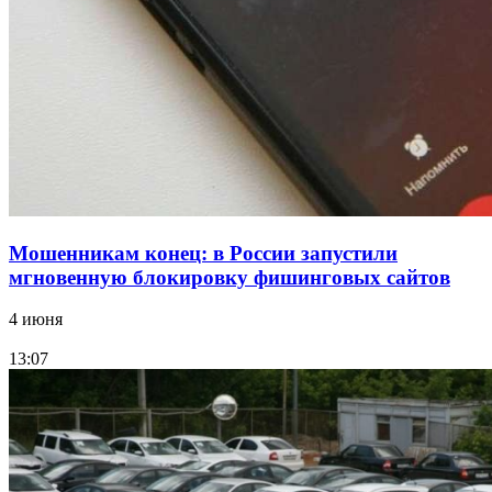
12:28
Фестиваль #ТриЧетыре в Волгограде пройдёт
11–13 сентября в рамках Года единства народов
России
Все новости
Мошенникам конец: в России запустили
мгновенную блокировку фишинговых сайтов
4 июня
13:07