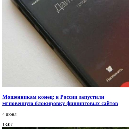
В Красноармейском районе Волгограда стартует
конкурс на ремонт моста через Волго‑Донской
судоходный канал
12:28
Фестиваль #ТриЧетыре в Волгограде пройдёт
11–13 сентября в рамках Года единства народов
России
Все новости
Мошенникам конец: в России запустили
мгновенную блокировку фишинговых сайтов
4 июня
13:07