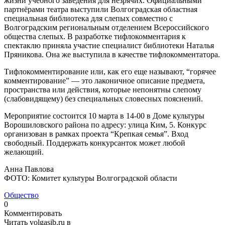
жизни учебного заведения для незрячих. Официальными
партнёрами театра выступили Волгоградская областная
специальная библиотека для слепых совместно с
Волгоградским региональным отделением Всероссийского
общества слепых. В разработке тифлокомментария к
спектаклю приняла участие специалист библиотеки Наталья
Пряникова. Она же выступила в качестве тифлокомментатора.
Тифлокомментирование или, как его еще называют, “горячее
комментирование” — это лаконичное описание предмета,
пространства или действия, которые непонятны слепому
(слабовидящему) без специальных словесных пояснений.
Мероприятие состоится 10 марта в 14-00 в Доме культуры
Ворошиловского района по адресу: улица Ким, 5. Конкурс
организован в рамках проекта “Крепкая семья”. Вход
свободный. Поддержать конкурсанток может любой
желающий.
Анна Павлова
ФОТО: Комитет культуры Волгоградской области
Общество
0
Комментировать
Читать volgasib.ru в