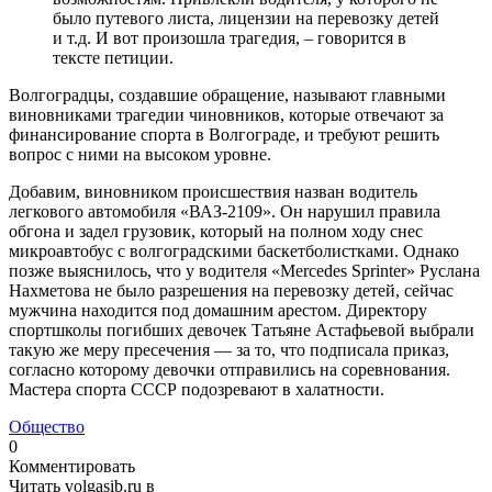
было путевого листа, лицензии на перевозку детей
и т.д. И вот произошла трагедия, – говорится в
тексте петиции.
Волгоградцы, создавшие обращение, называют главными
виновниками трагедии чиновников, которые отвечают за
финансирование спорта в Волгограде, и требуют решить
вопрос с ними на высоком уровне.
Добавим, виновником происшествия назван водитель
легкового автомобиля «ВАЗ-2109». Он нарушил правила
обгона и задел грузовик, который на полном ходу снес
микроавтобус с волгоградскими баскетболистками. Однако
позже выяснилось, что у водителя «Mercedes Sprinter» Руслана
Нахметова не было разрешения на перевозку детей, сейчас
мужчина находится под домашним арестом. Директору
спортшколы погибших девочек Татьяне Астафьевой выбрали
такую же меру пресечения — за то, что подписала приказ,
согласно которому девочки отправились на соревнования.
Мастера спорта СССР подозревают в халатности.
Общество
0
Комментировать
Читать volgasib.ru в