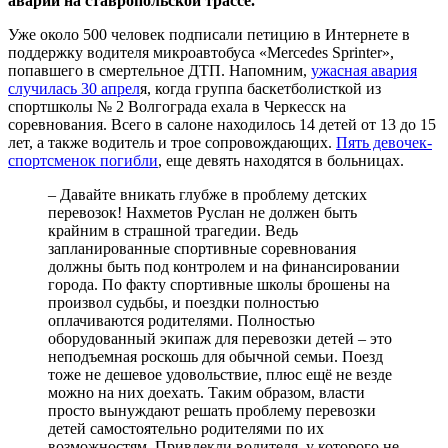
аварии на ставропольской трассе.
Уже около 500 человек подписали петицию в Интернете в
поддержку водителя микроавтобуса «Mercedes Sprinter»,
попавшего в смертельное ДТП. Напомним,
ужасная авария
случилась 30 апрел
я, когда группа баскетболисткой из
спортшколы № 2 Волгограда ехала в Черкесск на
соревнования. Всего в салоне находилось 14 детей от 13 до 15
лет, а также водитель и трое сопровождающих.
Пять девочек-
спортсменок погибли
, еще девять находятся в больницах.
– Давайте вникать глубже в проблему детских
перевозок! Нахметов Руслан не должен быть
крайним в страшной трагедии. Ведь
запланированные спортивные соревнования
должны быть под контролем и на финансировании
города. По факту спортивные школы брошены на
произвол судьбы, и поездки полностью
оплачиваются родителями. Полностью
оборудованный экипаж для перевозки детей – это
неподъемная роскошь для обычной семьи. Поезд
тоже не дешевое удовольствие, плюс ещё не везде
можно на них доехать. Таким образом, власти
просто вынуждают решать проблему перевозки
детей самостоятельно родителями по их
возможностям. Привлекли водителя, у которого не