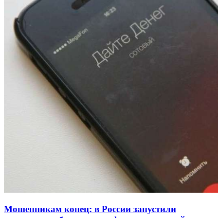
Покушение на убийство в Волгограде: девушка
напала на незнакомую женщину с ножом
12:39
Сладкий праздник в Волгограде: в Центральном
парке прошёл фестиваль „Арбузный переполох“
15:10
Волгоградские компании нарастили экспорт:
заключены контракты на 3,6 млн долларов
Все новости
Мошенникам конец: в России запустили