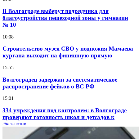
В Волгограде выберут подрядчика для
благоустройства пешеходной зоны у гимназии
№ 10
10:08
Строительство музея СВО у подножия Мамаева
кургана выходит на финишную прямую
15:55
Волгоградец задержан за систематическое
распространение фейков о ВС РФ
15:01
334 учреждения под контролем: в Волгограде
проверяют готовность школ и детсадов к
учебному году
Эксклюзив
13:47