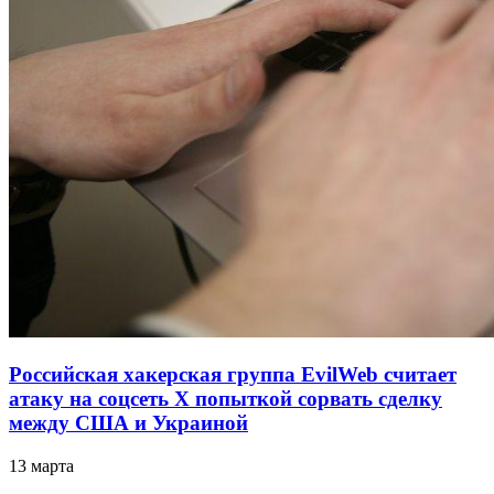
Российская хакерская группа EvilWeb считает
атаку на соцсеть Х попыткой сорвать сделку
между США и Украиной
13 марта