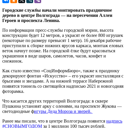
Городские службы начали монтировать праздничное
дерево в центре Волгограда — на пересечении Аллеи
Героев и проспекта Ленина.
По информации пресс-службы городской мэрии, высота
конструкции будет 12 метров, а украсят ее более 800 игрушек
(некоторые по размеру превысят 1 метр). 16 декабря рабочие
приступили к сборке нижних ярусов каркаса, монтаж еловых
веток начнут позже. На городской ёлке будут красоваться
украшения в виде шаров, самолетов, часов, конфет и
снежинок.
Как стало известно «СоцИнформБюро», также к празднику
декорируют фонтан «Искусство» – его украсят инсталляция с
брызгами и звездами. А на нижней террасе Набережной
появятся тоннель со светящейся надписью 2021 и новогодняя
фоторамка.
Что касается других территорий Волгограда: в сквере
Пушкина установят арку с оленями, на проспекте Жукова —
светодиодные ф
игуры Деда Мороза и зверей.
Ранее мы писали, что в центре Волгограда появится
надпись
#СНОВЫМГОДОМ
за 1 миллион 100 тысяч рублей.