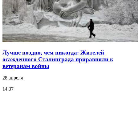
Лучше поздно, чем никогда: Жителей
осажденного Сталинграда приравняли к
ветеранам войны
28 апреля
14:37